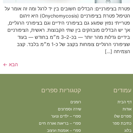
פטרת בציפורניים: הבדלים חשובים בין יד לרגל ומה זה אומר על
הטיפול פטרת בציפורניים (Onychomycosis) היא זיהום
פטרייתי נפוץ שפוגע גם בציפורני הידיים וגם בציפורני הרגליים,
אך יש הבדלים מובהקים בין שתי הקבוצות. ראשית, הציפורניים
בידיים גדלות מהר יותר — בכ-2–3 מ״מ בחודש — בעוד
שציפורני הרגליים צומחות בקצב של כ-1 מ״מ בלבד. קצב
הצמיחה […]
הבא
←
עמודים
קטגוריות ספרים
דף הבית
רומנים
אודות
שירה וספרונים
ספרים שלו
ספרי – ילדים ונוער
כתיבת ספר
ספרי – בריאות ואורח חיים
בלוג
ספרי – אומנות ועיצוב