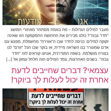
מעבר למילים הגדולות – מה באמת מסתתר מאחורי המושג
“תדר גבוה”? כולנו מכירים את התחושה החמקמקה הזו שאינה
זקוקה למילים: כניסה לחדר שבו ה"אווירה" מחשמלת, מפגש עם
אדם שמעורר בנו השראה מיידית, או בוקר שבו הכל "זורם" לנו
בצורה מושלמת. בשפה המודרנית, אנחנו קוראים לזה "תדר
גבוה". בשנים האחרונות, צמד המילים הזה חלחל עמוק אל […]
עצמאי? דברים שחייבים לדעת
אחרת זה יכול לעלות לך ביוקר!