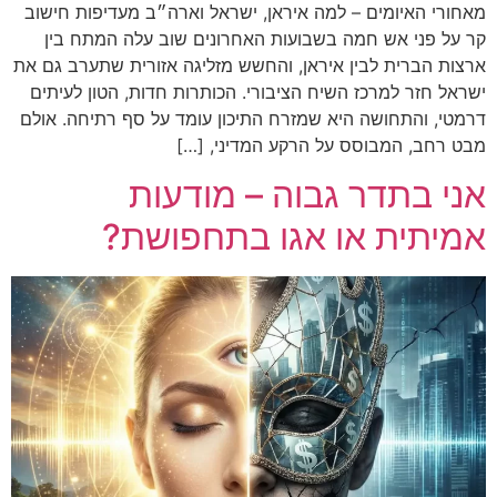
מאחורי האיומים – למה איראן, ישראל וארה״ב מעדיפות חישוב
קר על פני אש חמה בשבועות האחרונים שוב עלה המתח בין
ארצות הברית לבין איראן, והחשש מזליגה אזורית שתערב גם את
ישראל חזר למרכז השיח הציבורי. הכותרות חדות, הטון לעיתים
דרמטי, והתחושה היא שמזרח התיכון עומד על סף רתיחה. אולם
מבט רחב, המבוסס על הרקע המדיני, […]
אני בתדר גבוה – מודעות
אמיתית או אגו בתחפושת?