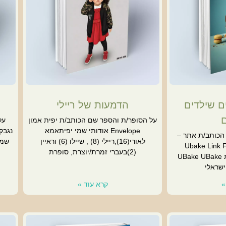
ם שילדים
הדמעות של ריילי
ם
על הסופר/ת והספר שם הכותב/ת יפית אמון
על
Envelope אודותי שמי יפיתאמא
נגבקר acebook Instagram
הכותב/ת אתר –
לאורי(16),ריילי (8) , שיילו (6) וראיין
שמי
Ubake Link 
(2)בעברי זמרת/יוצרת, סופרת
Envelope אודותי אודות UBake UBake
ישראלי
»
קרא עוד »