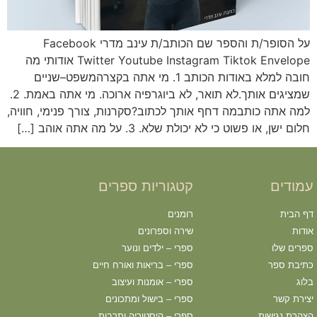
על הסופר/ת והספר שם הכותב/ת עינב מדרי Facebook
Twitter Youtube Instagram Tiktok Envelope אודותי מה
חובה למלא באודות הכותב 1. מי אתה בקצרהמשפט–שניים
שמציגים אותך.לא תואר, לא ביוגרפיה ארוכה. מי אתה באמת. 2.
למה אתה כותבמה דחף אותך לכתוב?סקרנות, צורך פנימי, חוויה,
חלום ישן, או פשוט כי לא יכולת שלא. 3. על מה אתה אוהב […]
עמודים
קטגוריות ספרים
דף הבית
רומנים
אודות
שירה וספרונים
ספרים שלו
ספרי – ילדים ונוער
כתיבת ספר
ספרי – בריאות ואורח חיים
בלוג
ספרי – אומנות ועיצוב
יצירת קשר
ספרי – בישול ומתכונים
הצהרת נגישות
ספרי – היסטוריה ותרבות