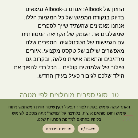
החזון של AIbook:
אנחנו ב-AIbook נמצאים
בדיוק בנקודת המפגש של כל המגמות הללו.
אנחנו מאמינים שהעתיד שייך לספרים
שמשלבים את העומק של הקריאה המסורתית
עם הגמישות של הטכנולוגיה. הספרים שלנו
מאפשרים שילוב של טקסט מקצועי, איורים
מרהיבים והתאמה אישית מלאה, ובקרוב גם
שילוב של אלמנטים קוליים – הכל כדי להפוך את
הילד שלכם לגיבור פעיל בעידן החדש.
10. סוגי ספרים מומלצים לפי מטרה
האתר עושה שימוש בקוקיז לצורך תפעול תקין שיפור חווית המשתמש ניתוח
ספרי תמונות וחרוזים:
לפיתוח מודעות פונולוגית
שימוש ותוכן מותאם אישית. בלחיצה על "מאשר" אתה מסכים לשימוש
והנאה ראשונית.
בקוקיז בהתאם למדינות הפרטיות שלנו.
מאשר/ת
מדיניות פרטיות
ספרי פנטזיה:
להרחבת גבולות המציאות וגמישות